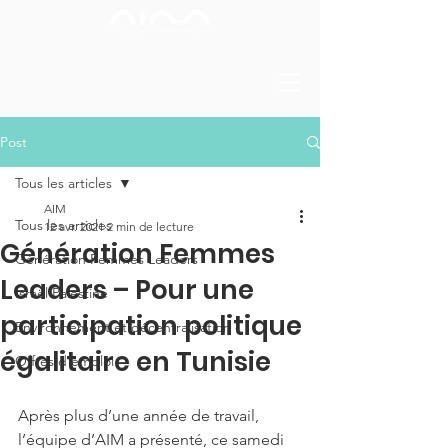
Post
Tous les articles
AIM
Tous les articles
12 avr. 2021
2 min de lecture
Génération Femmes
Génération Femmes Leaders
Leaders – Pour une
Israël Palestine
participation politique
Environnement et décentralisation -
égalitaire en Tunisie
Offres d'emploi
Après plus d’une année de travail, 
l’équipe d’AIM a présenté, ce samedi 