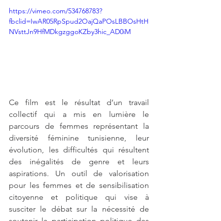
https://vimeo.com/534768783?
fbclid=IwAR05RpSpud2OajQaPOsLBBOsHtH
NVsttJn9HfMDkgzggoKZby3hic_AD0iM
Ce film est le résultat d’un travail 
collectif qui a mis en lumière le 
parcours de femmes représentant la 
diversité féminine tunisienne, leur 
évolution, les difficultés qui résultent 
des inégalités de genre et leurs 
aspirations. Un outil de valorisation 
pour les femmes et de sensibilisation 
citoyenne et politique qui vise à 
susciter le débat sur la nécessité de 
soutenir la participation politique des 