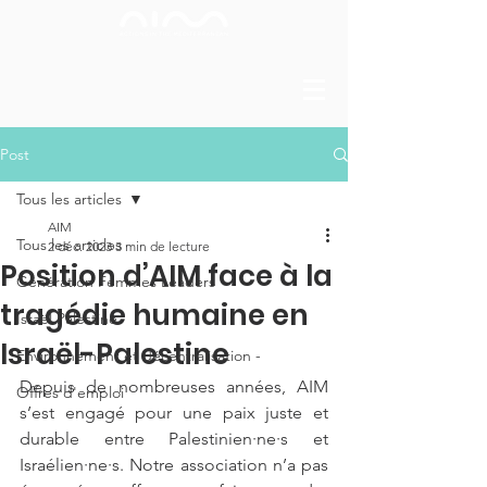
Post
Tous les articles
AIM
Tous les articles
2 déc. 2023
3 min de lecture
Position d’AIM face à la
Génération Femmes Leaders
tragédie humaine en
Israël Palestine
Israël-Palestine
Environnement et décentralisation -
Depuis de nombreuses années, AIM 
Offres d'emploi
s’est engagé pour une paix juste et 
durable entre Palestinien·ne·s et 
Israélien·ne·s. Notre association n’a pas 