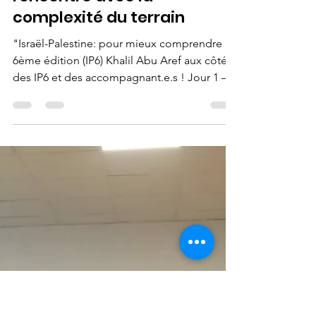
AIM
19 mars 2020
8 min de lecture
IPPMC 6ème édition - Le
voyage en Israël-Palestine:
rencontre avec la
complexité du terrain
"Israël-Palestine: pour mieux comprendre "-
6ème édition (IP6) Khalil Abu Aref aux côtés
des IP6 et des accompagnant.e.s ! Jour 1 –...