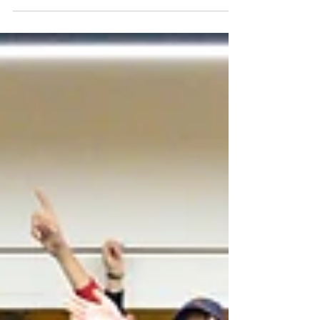
Programme Génération Femmes Leaders -
Tunisie Parce que la Covid-19 nous a toutes
et tous mis au défi, #AIM s’est associée à
#MRC Tunisie...