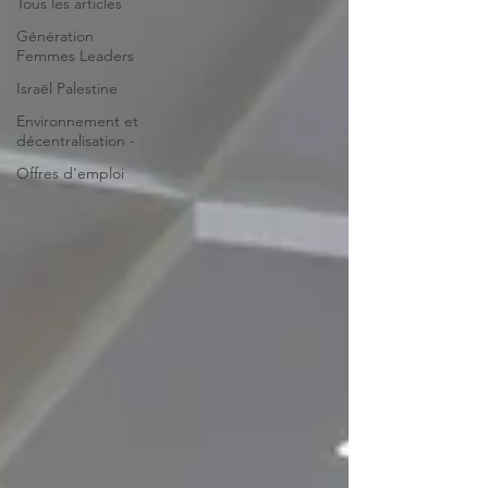
Tous les articles
Génération
Femmes Leaders
Israël Palestine
Environnement et
décentralisation -
Offres d'emploi