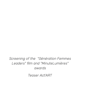
Screening of the "Génération Femmes
Leaders" film and
"MinuteLumières"
awards
Teaser Act'ART
ACTIONS IN THE