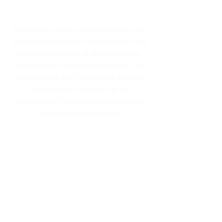
MEDITERRANEAN
AIM est une AS
BL basée à Bruxelles qui
est active dans divers domaines tels que
les Droits Humains, le féminisme et
la
résolution de conflits interculturels. AIM
met en œuvre des initiatives de dialo
gue,
de résolution de conflits et de
renforcement des droits humains entre
l'Europe et la Méditerranée
.
ADRESSE