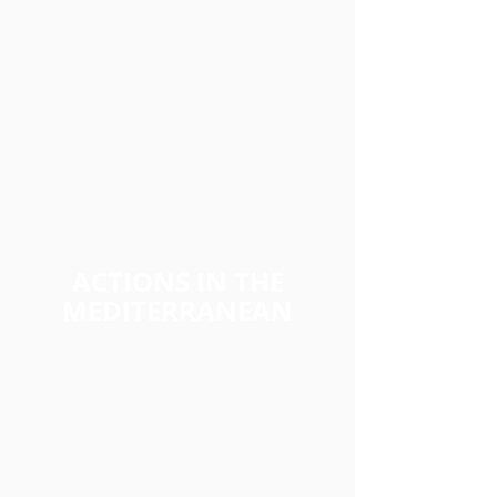
ACTIONS IN THE
MEDITERRANEAN
AIM est une AS
BL basée à Bruxelles qui
est active dans divers domaines tels que
les Droits Humains, le féminisme et
la
résolution de conflits interculturels. AIM
met en œuvre des initiatives de dialo
gue,