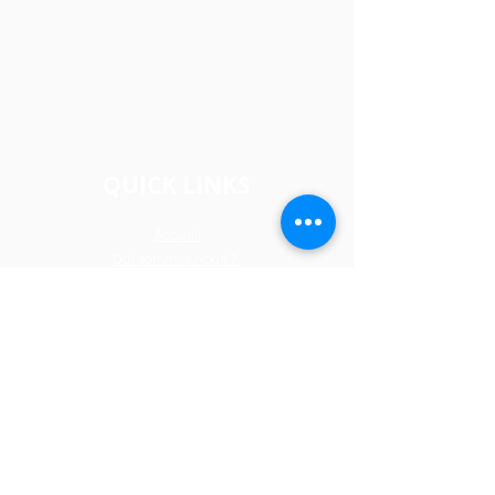
QUICK LINKS
Acc
ueil
Qui sommes nous ?
Actions
Actualités
Partenaires
Contacts