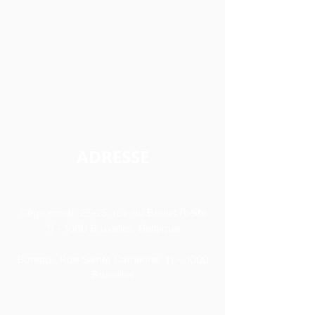
de résolution de conflits et de
renforcement des droits humains entre
l'Europe et la Méditerranée
.
ADRESSE
Siège social: 23-25, rue du Boulet (boîte
1) - 1000 Bruxelles, Belgique
Bureau : Rue Sainte Catherine, 11 – 1000
Bruxelles