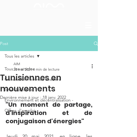
Post
Tous les articles
AIM
Tous les articles
25 mai 2021
4 min de lecture
Tunisiennes en
Génération Femmes Leaders
mouvements
Israël Palestine
Dernière mise à jour :
18 janv. 2022
Environnement et décentralisation -
"Un moment de partage, 
Offres d'emploi
d'inspiration et de 
conjugaison d'énergies"
Jeudi 20 mai 2021, en ligne, les 