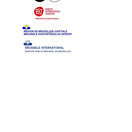
Tunisiennes en
mouvements | GFL
Act'Art