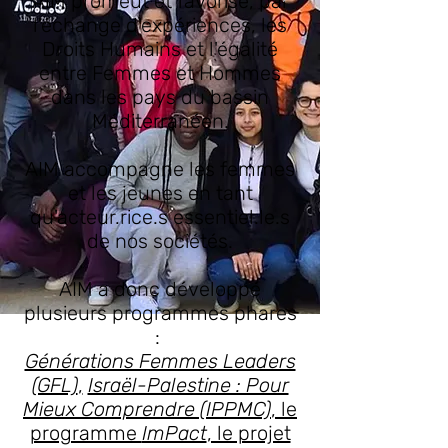
AIM promeut et favorise, par
l'échange d'expériences, les
Droits Humains et l'égalité
entre Femmes et Hommes
dans les pays du bassin
Méditerranéen.
AIM accompagne les femmes
et les jeunes en tant
qu'acteur.rice.s essentiel.le.s
de nos sociétés.
AIM a donc développé
plusieurs programmes phares
:
Générations Femmes Leaders
(GFL)
,
Israël-Palestine : Pour
Mieux Comprendre (IPPMC)
, le
programme
ImPact
, le projet